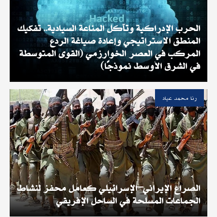
الحرب الإدراكية وتآكل المناعة السيادية.. تفكيك
المنطق الاستراتيجي وإعادة صياغة الردع
المركب في العصر الخوارزمي (القوى المتوسطة
في الشرق الأوسط نموذجًا)
رنا محمد عياد
الصراع الإيراني–الإسرائيلي كعامل محفز لنشاط
الجماعات المسلحة في الساحل الإفريقي