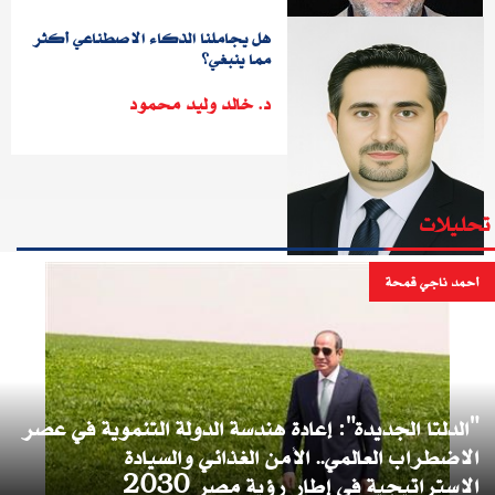
هل يجاملنا الذكاء الاصطناعي أكثر
مما ينبغي؟
د. خالد وليد محمود
تحليلات
أحمد ناجي قمحة
"الدلتا الجديدة": إعادة هندسة الدولة التنموية في عصر
الاضطراب العالمي.. الأمن الغذائي والسيادة
الاستراتيجية في إطار رؤية مصر 2030