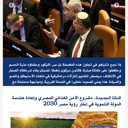
إذا نجح نتنياهو في تجاوز هذه العاصفة، إن عبر الليكود وحلفاؤه عتبة الحسم
وحافظوا على كتلة صلبة، فالثمن سيكون باهظا. لضمان بقاء شركائه الصغار
في الائتلاف، سيضطر لتقديم تنازلات دراماتيكية في ملفات الاستيطان والضم
والسيادة. هذا يعني تصعيدا خطيرا في الضفة الغربية، ومواجهة محتملة مع
الإدارة الأمريكية إذا كان ترامب أو خليفته غير مستعدين لمنحه بطاقة بيضاء.
وبالنسبة للفلسطينيين، هذا السيناريو يعني استمرار، بل تعميق، التوسع
الدلتا الجديدة.. مشروع الأمن الغذائي المصري وإعادة هندسة
الاستيطاني، وموت أي أمل في حل الدولتين حتى كوهم سياسي.
الدولة التنموية في إطار رؤية مصر 2030