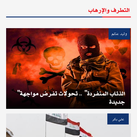
التطرف والإرهاب
وليد عتلم
"الذئاب المنفردة" .. تحولات تفرض مواجهة
جديدة
علي بكر