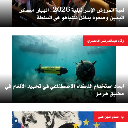
لعبة العروش الإسرائيلية 2026.. انهيار معسكر
اليمين وصعود بدائل نتنياهو في السلطة
ولاء عبدالمرضى الحصري
أبعاد استخدام الذكاء الاصطناعي في تحييد الألغام في
مضيق هرمز
م/ حسام الدين على