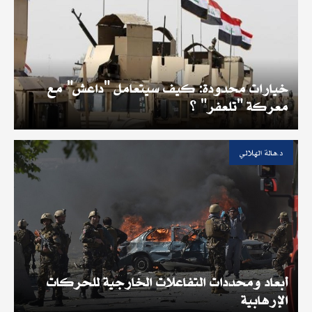
خيارات محدودة: كيف سيتعامل "داعش" مع
معركة "تلعفر" ؟
د.هالة الهلالي
أبعاد ومحددات التفاعلات الخارجية للحركات
الإرهابية