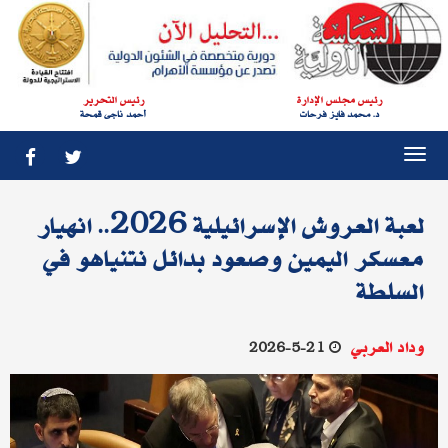
رئيس مجلس الإدارة
رئيس التحرير
د. محمد فايز فرحات
أحمد ناجى قمحة
Togg
navi
لعبة العروش الإسرائيلية 2026.. انهيار
معسكر اليمين وصعود بدائل نتنياهو في
السلطة
وداد العربي
21-5-2026