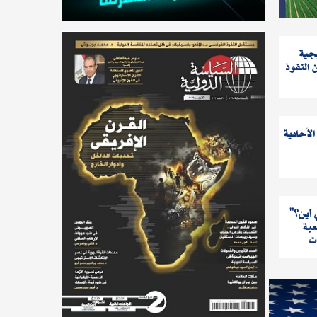
جية
 النفوذ
الأحادية
 عبر الليكود وحلفاؤه عتبة الحسم وحافظوا على كتلة صلبة،
ومع ذلك، فإن تزامن
صغار في الائتلاف، سيضطر لتقديم تنازلات دراماتيكية في
والتمسك بالحق في ت
 تصعيدا خطيرا في الضفة الغربية، ومواجهة محتملة مع
الضغط الأقصى الأمري
"شرق المتوسط إلي أين؟
غير مستعدين لمنحه بطاقة بيضاء. وبالنسبة للفلسطينيين، هذا
التماسك النسبي إلى بنيتين أساسيتين،
عبة
 الاستيطاني، وموت أي أمل في حل الدولتين حتى كوهم