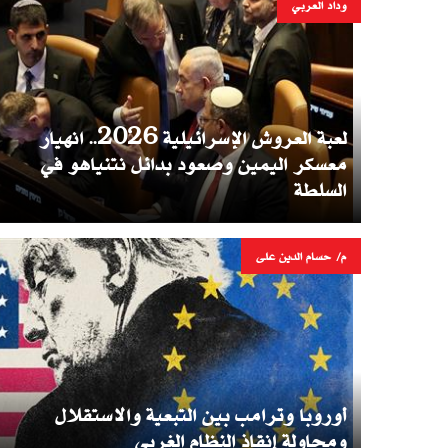
وداد العربي
لعبة العروش الإسرائيلية 2026.. انهيار
معسكر اليمين وصعود بدائل نتنياهو في
السلطة
م/ حسام الدين على
أوروبا وترامب بين التبعية والاستقلال
ومحاولة إنقاذ النظام الغربي