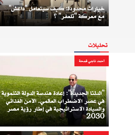
خيارات محدودة: كيف سيتعامل "داعش"
مع معركة "تلعفر" ؟
تحليلات
أحمد ناجي قمحة
"الدلتا الجديدة": إعادة هندسة الدولة التنموية
في عصر الاضطراب العالمي.. الأمن الغذائي
والسيادة الاستراتيجية في إطار رؤية مصر
2030