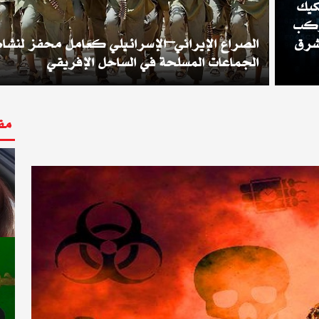
كيك
مركب
شرق
الصراع الإيراني–الإسرائيلي كعامل محفز لنشا
الجماعات المسلحة في الساحل الإفريقي
مق