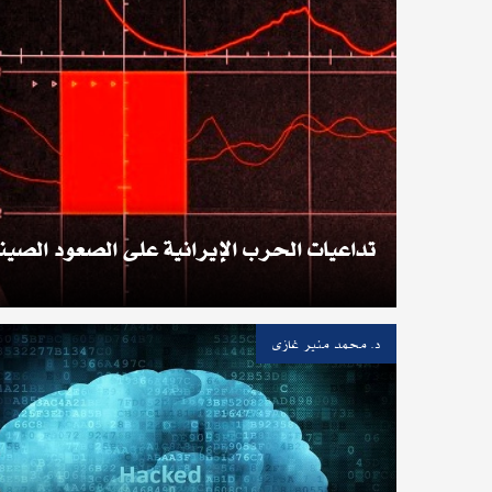
تداعيات الحرب الإيرانية على الصعود الصينى
د. محمد منير غازى