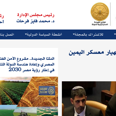
رئيس مجلس الإدارة
رئ
د. محمد فايز فرحات
أح
للاشتراك بالمجلة
أنشطة السياسة الدولية
اتصل بنا
تحييد الألغام في
الدلتا الجديدة.. مشروع الأمن الغذ
وصعود بدائل نتنياهو ف
المصري وإعادة هندسة الدولة التن
في إطار رؤية مصر 2030
وداد العربي
21-5-2026