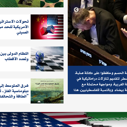
تحولات الاستراتي
الأمريكية للحد من
الصيني
النظام الدولى بين 
وتعدد الأقطاب
ز نموذجًا لما يسمى عسكريًّا بـ
إذا نجح نتنياهو في تجاوز هذه العاصفة، إن
قدرات التكنولوجية لشركة Domino
فالثمن سيكون باهظا. لضمان بقاء شركائه ال
Data Lab في منظومة الدفاع البحرية الأمريكية، لحل مشكلة مضيق هرمز ليس مجرد مهمة تقنية، بل
ملفات الاستيطان والضم والسيادة. هذا يعني
الإدارة الأمريكية إذا كان ترامب أو خليفته 
دبلوماسية الغاز.. ل
السيناريو يعني استمرار، بل تعميق، التوسع
الطاقة والتحالفات"
سياسي.