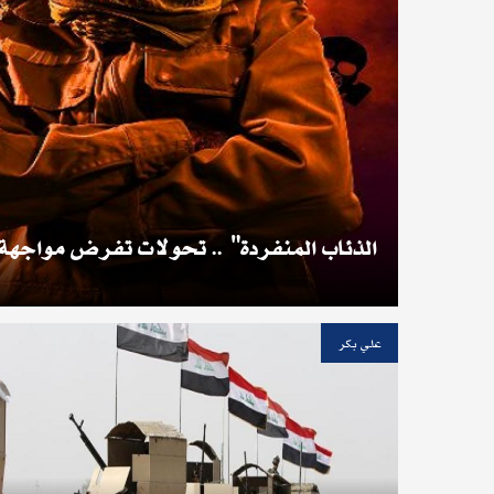
"الذئاب المنفردة" .. تحولات تفرض مواجهة
علي بكر